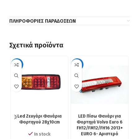
ΠΛΗΡΟΦΟΡΊΕΣ ΠΑΡΑΔΌΣΕΩΝ
Σχετικά προϊόντα
-35%
-19%
Led Zευγάρι Φανάρια
LED Πίσω Φανάρι για
Φορτηγού 28χ10cm
Φορτηγά Volvo Euro 6
FH12/FM12/FH16 2013+
EURO 6- Αριστερό
In stock