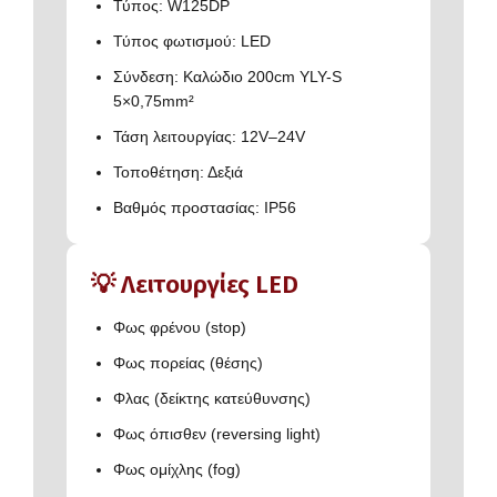
Τύπος: W125DP
Τύπος φωτισμού: LED
Σύνδεση: Καλώδιο 200cm YLY-S
5×0,75mm²
Τάση λειτουργίας: 12V–24V
Τοποθέτηση: Δεξιά
Βαθμός προστασίας: IP56
💡 Λειτουργίες LED
Φως φρένου (stop)
Φως πορείας (θέσης)
Φλας (δείκτης κατεύθυνσης)
Φως όπισθεν (reversing light)
Φως ομίχλης (fog)