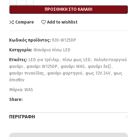
ΠΡΟΣΘΉΚΗ ΣΤΟ ΚΑΛΆΘΙ
Compare
Add to wishlist
Κωδικός προϊόντος:
920-W125DP
Κατηγορία:
Φανάρια πίσω LED
Ετικέτες:
LED για τρέιλερ
,
πίσω φως LED
,
πολυλειτουργικό
φανάρι
,
φανάρι W125DP
,
φανάρι WAS
,
φανάρι δεξί
,
φανάρι πινακίδας
,
φανάρι φορτηγού
,
φως 12V 24V
,
φως
όπισθεν
Μάρκα:
WAS
Share:
ΠΕΡΙΓΡΑΦΉ