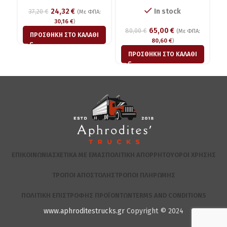
24,32
€
In stock
37,20
€
(Με ΦΠΑ:
30,16
€
)
65,00
€
80,00
€
(Με ΦΠΑ:
ΠΡΟΣΘΉΚΗ ΣΤΟ ΚΑΛΆΘΙ
80,60
€
)
ΠΡΟΣΘΉΚΗ ΣΤΟ ΚΑΛΆΘΙ
ΕΠΙΚΟΙΝΩΝΊΑ
ΣΧΕΤΙΚΆ ΜΕ ΕΜΆΣ
ΠΟΛΙΤΙΚΉ ΑΠΟΡΡΉΤΟΥ
ΌΡΟΙ ΧΡΉΣΗΣ
ΤΡΌΠΟΙ ΑΠΟΣΤΟΛΉΣ
ΤΡΌΠΟΙ ΠΛΗΡΩΜΉΣ
ΠΟΛΙΤΙΚΉ ΕΠΙΣΤΡΟΦΉΣ ΠΡΟΪΌΝΤΩΝ
TERMS AND CONDITIONS
www.aphroditestrucks.gr
Copyright © 2024