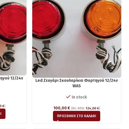
ηγού 12/24v
Led Ζευγάρι Σκουλαρίκια Φορτηγού 12/24v
WAS
In stock
00
€
)
100,00
€
(Με ΦΠΑ:
124,00
€
)
Ι
ΠΡΟΣΘΉΚΗ ΣΤΟ ΚΑΛΆΘΙ