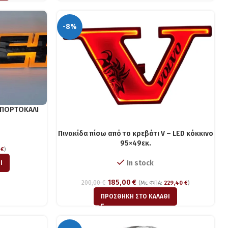
-8%
V ΠΟΡΤΟΚΑΛΙ
Πινακίδα πίσω από το κρεβάτι V – LED κόκκινο
95×49εκ.
0
€
)
In stock
Ι
185,00
€
200,00
€
(Με ΦΠΑ:
229,40
€
)
ΠΡΟΣΘΉΚΗ ΣΤΟ ΚΑΛΆΘΙ