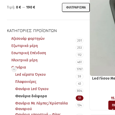
Τιμή:
0 €
—
190 €
ΦΙΛΤΡΆΡΙΣΜΑ
ΚΑΤΗΓΟΡΊΕΣ ΠΡΟΪΌΝΤΩΝ
Αξεσουάρ φορτηγών
201
Εξωτερικά μέρη
253
Εσωτερική Επένδυση
112
Ηλεκτρικά μέρη
461
Φανάρια
1797
Led κέρατα Όγκου
59
Led Γύσου Me
Πλαφονιέρες
45
Φανάρια Led Όγκου
804
Φανάρια διάφορα
15
51
Φανάρια Με Λάμπες/Κρύσταλλα
134
Π
Φαναριού
Φανάρια μπροστινά - Φλας