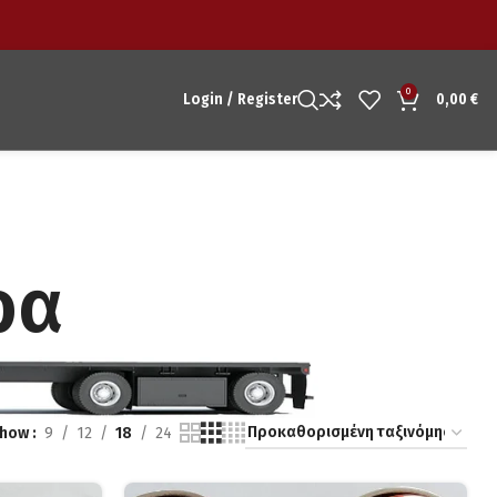
0
Login / Register
0,00
€
ρα
how
9
12
18
24