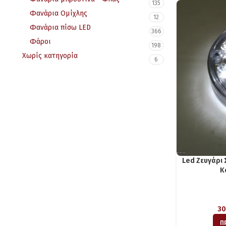
135
Φανάρια Ομίχλης
12
Φανάρια πίσω LED
366
Φάροι
198
Χωρίς κατηγορία
6
Led Ζευγάρι
Κ
30
Π