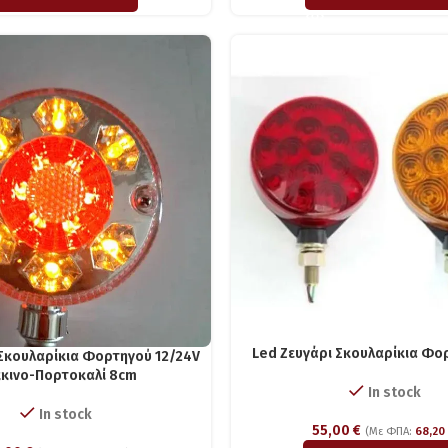
Led Ζευγάρι Σκουλαρίκια Φο
 Σκουλαρίκια Φορτηγού 12/24V
κινο-Πορτοκαλί 8cm
In stock
In stock
55,00
€
(Με ΦΠΑ:
68,2