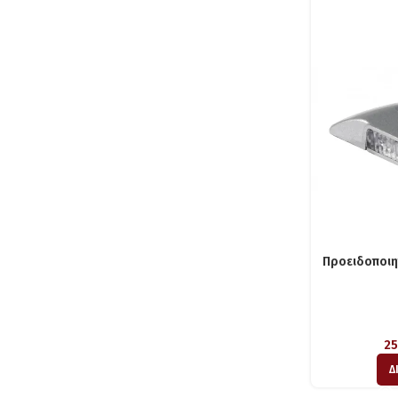
Προειδοποιη
25
Δ