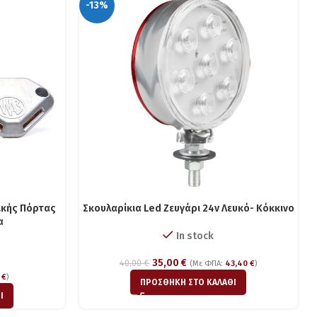
-13%
ικής Πόρτας
Σκουλαρίκια Led Ζευγάρι 24v Λευκό- Κόκκινο
α
In stock
35,00
€
40,00
€
(Με ΦΠΑ:
43,40
€
)
0
€
)
ΠΡΟΣΘΉΚΗ ΣΤΟ ΚΑΛΆΘΙ
Ι