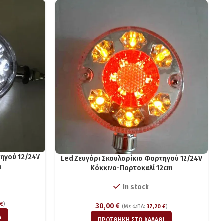
ηγού 12/24V
Led Ζευγάρι Σκουλαρίκια Φορτηγού 12/24V
m
Κόκκινο-Πορτοκαλί 12cm
In stock
€
)
30,00
€
(Με ΦΠΑ:
37,20
€
)
Α
ΠΡΟΣΘΉΚΗ ΣΤΟ ΚΑΛΆΘΙ