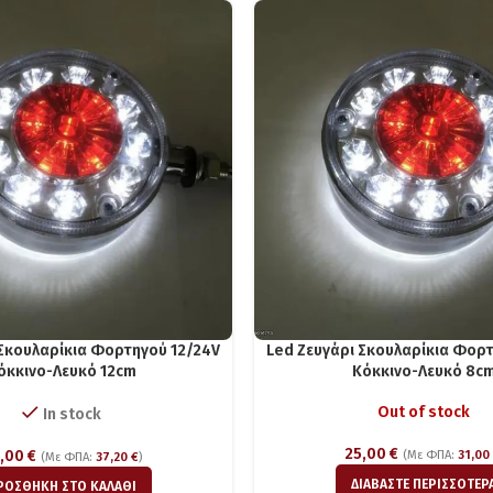
 Σκουλαρίκια Φορτηγού 12/24V
Led Ζευγάρι Σκουλαρίκια Φορτ
όκκινο-Λευκό 12cm
Κόκκινο-Λευκό 8c
Out of stock
In stock
25,00
€
,00
€
(Με ΦΠΑ:
31,00
(Με ΦΠΑ:
37,20
€
)
ΔΙΑΒΆΣΤΕ ΠΕΡΙΣΣΌΤΕΡ
ΡΟΣΘΉΚΗ ΣΤΟ ΚΑΛΆΘΙ