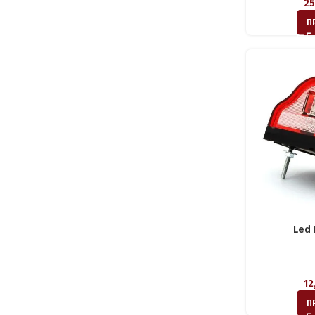
25
Π
Led 
12
Π