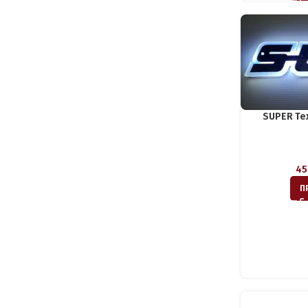
SUPER Te
45
Π