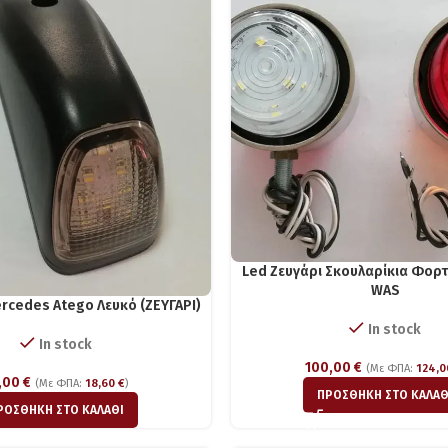
Led Ζευγάρι Σκουλαρίκια Φορτ
WAS
rcedes Atego Λευκό (ΖΕΥΓΑΡΙ)
In stock
In stock
100,00
€
(Με ΦΠΑ:
124,
,00
€
(Με ΦΠΑ:
18,60
€
)
ΠΡΟΣΘΉΚΗ ΣΤΟ ΚΑΛΆΘ
ΡΟΣΘΉΚΗ ΣΤΟ ΚΑΛΆΘΙ