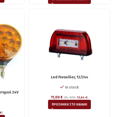
Led Πινακίδας 12/24v
In stock
ρτηγού 24V
11,00
€
(Με ΦΠΑ:
13,64
€
)
ΠΡΟΣΘΉΚΗ ΣΤΟ ΚΑΛΆΘΙ
0
€
)