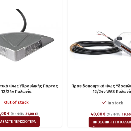
τικό Φως Υδραυλικής Πόρτας
Προειδοποιητικό Φως Υδραυλ
12/24v Πολωνία
12/24v WAS Πολωνί
Out of stock
In stock
,00
€
40,00
€
(Με ΦΠΑ:
31,00
€
)
(Με ΦΠΑ:
49,6
ΙΑΒΆΣΤΕ ΠΕΡΙΣΣΌΤΕΡΑ
ΠΡΟΣΘΉΚΗ ΣΤΟ ΚΑΛΆΘ