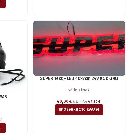
Ι
SUPER Text – LED 40x7cm 24V ΚΟΚΚΙΝΟ
In stock
 WAS
40,00
€
(Με ΦΠΑ:
49,60
€
)
ΠΡΟΣΘΉΚΗ ΣΤΟ ΚΑΛΆΘΙ
€
)
Ι