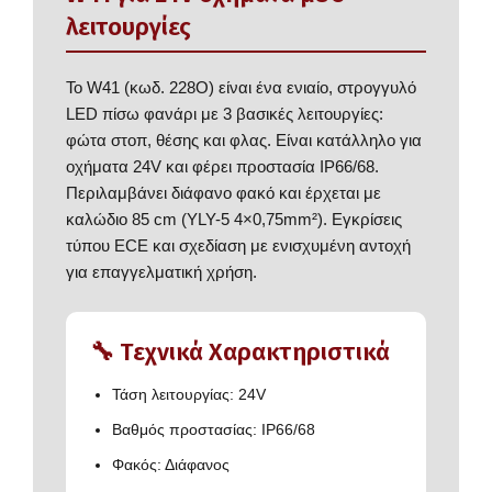
λειτουργίες
Το W41 (κωδ. 228O) είναι ένα ενιαίο, στρογγυλό
LED πίσω φανάρι με 3 βασικές λειτουργίες:
φώτα στοπ, θέσης και φλας. Είναι κατάλληλο για
οχήματα 24V και φέρει προστασία IP66/68.
Περιλαμβάνει διάφανο φακό και έρχεται με
καλώδιο 85 cm (YLY-5 4×0,75mm²). Εγκρίσεις
τύπου ECE και σχεδίαση με ενισχυμένη αντοχή
για επαγγελματική χρήση.
🔧 Τεχνικά Χαρακτηριστικά
Τάση λειτουργίας: 24V
Βαθμός προστασίας: IP66/68
Φακός: Διάφανος