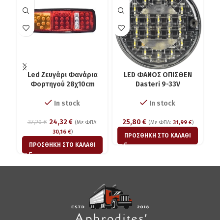
Led Zευγάρι Φανάρια
LED ΦΑΝΟΣ ΟΠΙΣΘΕΝ
Uni
Φορτηγού 28χ10cm
Dasteri 9-33V
π
In stock
In stock
24,32
€
25,80
€
37,20
€
(Με ΦΠΑ:
(Με ΦΠΑ:
31,99
€
)
30,16
€
)
ΠΡΟΣΘΉΚΗ ΣΤΟ ΚΑΛΆΘΙ
ΠΡΟΣΘΉΚΗ ΣΤΟ ΚΑΛΆΘΙ