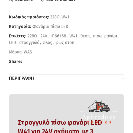
Κωδικός προϊόντος:
228O-W41
Κατηγορία:
Φανάρια πίσω LED
Ετικέτες:
228O
,
24V
,
IP66/68
,
W41
,
θέση
,
πίσω φανάρι
LED
,
στρογγυλό
,
φλας
,
φως στοπ
Μάρκα:
WAS
Share:
ΠΕΡΙΓΡΑΦΉ
Στρογγυλό πίσω φανάρι LED
W41 για 24V οχήματα με 3