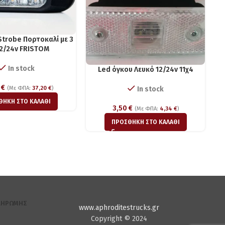
trobe Πορτοκαλί με 3
12/24v FRISTOM
In stock
Led όγκου Λευκό 12/24v 11χ4
0
€
(Με ΦΠΑ:
37,20
€
)
In stock
ΘΉΚΗ ΣΤΟ ΚΑΛΆΘΙ
3,50
€
(Με ΦΠΑ:
4,34
€
)
ΠΡΟΣΘΉΚΗ ΣΤΟ ΚΑΛΆΘΙ
ΛΗΡΩΜΉΣ
www.aphroditestrucks.gr
Copyright © 2024