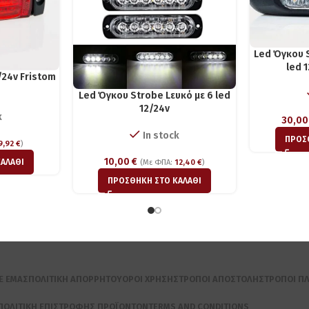
Led Όγκου S
led 
/24v Fristom
Led Όγκου Strobe Lευκό με 6 led
12/24v
k
30,0
In stock
ΠΡΟΣ
9,92
€
)
10,00
€
ΑΛΆΘΙ
(Με ΦΠΑ:
12,40
€
)
ΠΡΟΣΘΉΚΗ ΣΤΟ ΚΑΛΆΘΙ
Ε ΕΜΆΣ
ΠΟΛΙΤΙΚΉ ΑΠΟΡΡΉΤΟΥ
ΌΡΟΙ ΧΡΉΣΗΣ
ΤΡΌΠΟΙ ΑΠΟΣΤΟΛΉΣ
ΤΡΌΠΟΙ Π
ΠΟΛΙΤΙΚΉ ΕΠΙΣΤΡΟΦΉΣ ΠΡΟΪΌΝΤΩΝ
TERMS AND CONDITIONS