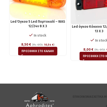
Led Όγκου 5 Led Πορτοκαλί – WAS
12/24v 8 X 3
Led όγκου Kόκκινο 12
13 X 3
In stock
In stoc
8,50
€
(Με ΦΠΑ:
10,54
€
)
8,00
€
(Με ΦΠΑ:
ΠΡΟΣΘΉΚΗ ΣΤΟ ΚΑΛΆΘΙ
ΠΡΟΣΘΉΚΗ ΣΤΟ Κ
ΕΠΙΚΟΙΝΩΝΊΑ
ΣΧΕΤΙΚΆ Μ