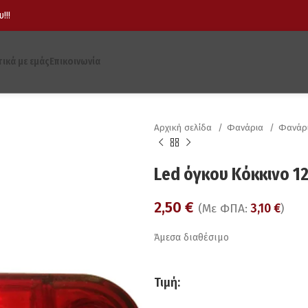
!!!
τικά με εμάς
Επικοινωνία
Αρχική σελίδα
Φανάρια
Φανάρ
Led όγκου Kόκκινο 12
2,50
€
(Με ΦΠΑ:
3,10
€
)
Άμεσα διαθέσιμο
Τιμή: