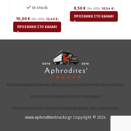
In stock
8,50
€
(Με ΦΠΑ:
10,54
€
)
ΠΡΟΣΘΉΚΗ ΣΤΟ ΚΑΛΆΘΙ
10,00
€
(Με ΦΠΑ:
12,40
€
)
ΠΡΟΣΘΉΚΗ ΣΤΟ ΚΑΛΆΘΙ
ΕΠΙΚΟΙΝΩΝΊΑ
ΣΧΕΤΙΚΆ ΜΕ ΕΜΆΣ
ΠΟΛΙΤΙΚΉ ΑΠΟΡΡΉΤΟΥ
ΌΡΟΙ ΧΡΉΣΗΣ
ΤΡΌΠΟΙ ΑΠΟΣΤΟΛΉΣ
ΤΡΌΠΟΙ ΠΛΗΡΩΜΉΣ
ΠΟΛΙΤΙΚΉ ΕΠΙΣΤΡΟΦΉΣ ΠΡΟΪΌΝΤΩΝ
TERMS AND CONDITIONS
www.aphroditestrucks.gr
Copyright © 2024