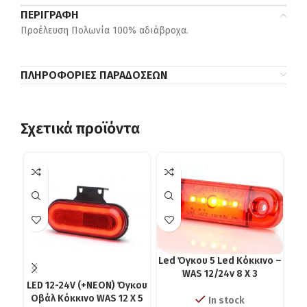
ΠΕΡΙΓΡΑΦΉ
Προέλευση Πολωνία 100% αδιάβροχα.
ΠΛΗΡΟΦΟΡΊΕΣ ΠΑΡΑΔΌΣΕΩΝ
Σχετικά προϊόντα
Led Όγκου 5 Led Κόκκινο –
WAS 12/24v 8 X 3
LED 12-24V (+NEON) Όγκου
Led
Οβάλ Kόκκινο WAS 12 X 5
In stock