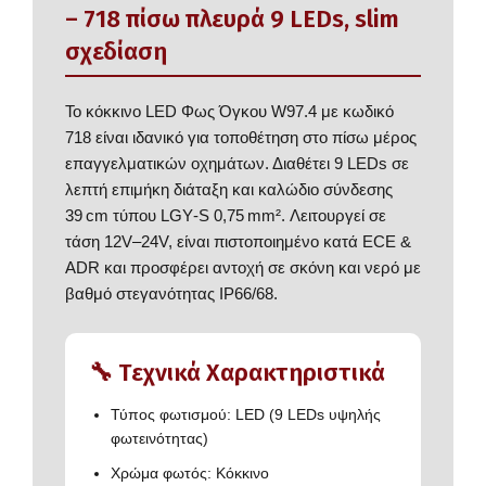
– 718 πίσω πλευρά 9 LEDs, slim
σχεδίαση
Το κόκκινο LED Φως Όγκου W97.4 με κωδικό
718 είναι ιδανικό για τοποθέτηση στο πίσω μέρος
επαγγελματικών οχημάτων. Διαθέτει 9 LEDs σε
λεπτή επιμήκη διάταξη και καλώδιο σύνδεσης
39 cm τύπου LGY‑S 0,75 mm². Λειτουργεί σε
τάση 12V–24V, είναι πιστοποιημένο κατά ECE &
ADR και προσφέρει αντοχή σε σκόνη και νερό με
βαθμό στεγανότητας IP66/68.
🔧 Τεχνικά Χαρακτηριστικά
Τύπος φωτισμού: LED (9 LEDs υψηλής
φωτεινότητας)
Χρώμα φωτός: Κόκκινο