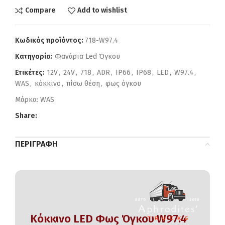
Compare
Add to wishlist
Κωδικός προϊόντος:
718-W97.4
Κατηγορία:
Φανάρια Led Όγκου
Ετικέτες:
12V
,
24V
,
718
,
ADR
,
IP66
,
IP68
,
LED
,
W97.4
,
WAS
,
κόκκινο
,
πίσω θέση
,
φως όγκου
Μάρκα:
WAS
Share:
ΠΕΡΙΓΡΑΦΉ
Κόκκινο LED Φως Όγκου W97.4