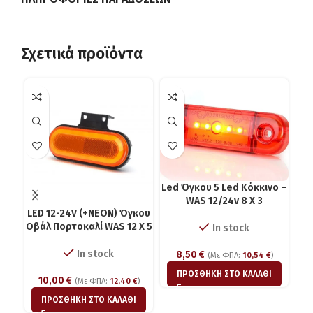
Σχετικά προϊόντα
Led Όγκου 5 Led Κόκκινο –
WAS 12/24v 8 X 3
LED 12-24V (+NEON) Όγκου
Led
Οβάλ Πορτοκαλί WAS 12 X 5
In stock
In stock
8,50
€
(Με ΦΠΑ:
10,54
€
)
ΠΡΟΣΘΉΚΗ ΣΤΟ ΚΑΛΆΘΙ
10,00
€
(Με ΦΠΑ:
12,40
€
)
ΠΡΟΣΘΉΚΗ ΣΤΟ ΚΑΛΆΘΙ