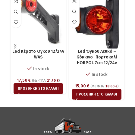
Led Κέρατο Όγκου 12/24v
Led Όγκου Λευκό –
Σε
WAS
Κόκκινο- Πορτοκαλί
HORPOL 7cm 12/24v
In stock
In stock
17,50
€
(Με ΦΠΑ:
21,70
€
)
15,00
€
(Με ΦΠΑ:
18,60
€
)
ΠΡΟΣΘΉΚΗ ΣΤΟ ΚΑΛΆΘΙ
ΠΡΟΣΘΉΚΗ ΣΤΟ ΚΑΛΆΘΙ