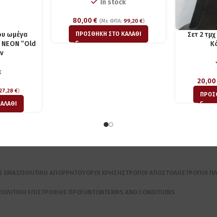
In stock
80,00
€
(Με ΦΠΑ:
99,20
€
)
ου ωμέγα
Σετ 2 τμ
ΠΡΟΣΘΉΚΗ ΣΤΟ ΚΑΛΆΘΙ
α ΝΕΟΝ ”Οld
K
v
k
20,0
27,28
€
)
ΠΡΟΣ
ΑΛΆΘΙ
Ε ΕΜΆΣ
ΠΟΛΙΤΙΚΉ ΑΠΟΡΡΉΤΟΥ
ΌΡΟΙ ΧΡΉΣΗΣ
ΤΡΌΠΟΙ ΑΠΟΣΤΟΛΉΣ
ΤΡΌΠΟΙ Π
ΠΟΛΙΤΙΚΉ ΕΠΙΣΤΡΟΦΉΣ ΠΡΟΪΌΝΤΩΝ
TERMS AND CONDITIONS