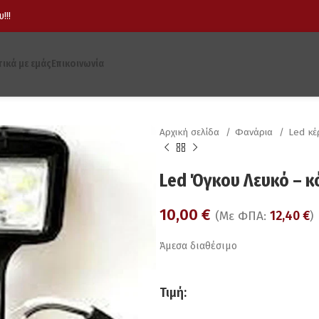
!!!
τικά με εμάς
Επικοινωνία
Αρχική σελίδα
Φανάρια
Led κ
Led Όγκου Λευκό – κ
10,00
€
(Με ΦΠΑ:
12,40
€
)
Άμεσα διαθέσιμο
Τιμή: