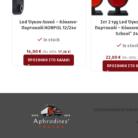
Led Όγκου Λευκό – Κόκκινο-
Σετ 2 τμχ Led Όγκ
Πορτοκαλί HORPOL 12/24v
Πορτοκαλί – Kόκκιν
School” 24
In stock
In stoc
14,00
€
(Με ΦΠΑ:
17,36
€
)
22,00
€
(Με ΦΠΑ:
ΠΡΟΣΘΉΚΗ ΣΤΟ ΚΑΛΆΘΙ
ΠΡΟΣΘΉΚΗ ΣΤΟ Κ
ΕΠΙΚΟΙΝΩΝΊΑ
ΣΧΕΤΙΚΆ Μ