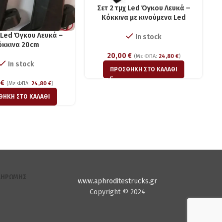
Σετ 2 τμχ Led Όγκου Λευκά –
Kόκκινα με κινούμενα Led
χ Led Όγκου Λευκά –
In stock
όκκινα 20cm
20,00
€
(Με ΦΠΑ:
24,80
€
)
In stock
ΠΡΟΣΘΉΚΗ ΣΤΟ ΚΑΛΆΘΙ
0
€
(Με ΦΠΑ:
24,80
€
)
ΘΉΚΗ ΣΤΟ ΚΑΛΆΘΙ
ΛΗΡΩΜΉΣ
www.aphroditestrucks.gr
Copyright © 2024