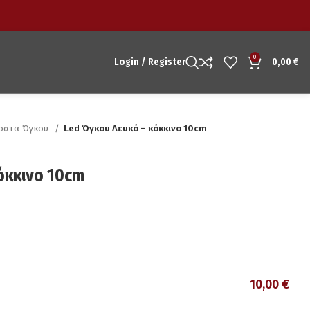
0
Login / Register
0,00
€
έρατα Όγκου
Led Όγκου Λευκό – κόκκινο 10cm
όκκινο 10cm
10,00
€