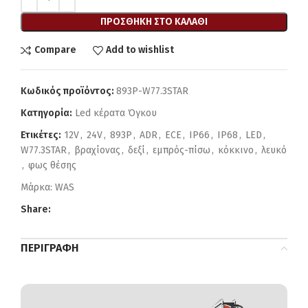
ΠΡΟΣΘΉΚΗ ΣΤΟ ΚΑΛΆΘΙ
Compare
Add to wishlist
Κωδικός προϊόντος:
893P-W77.3STAR
Κατηγορία:
Led κέρατα Όγκου
Ετικέτες:
12V
,
24V
,
893P
,
ADR
,
ECE
,
IP66
,
IP68
,
LED
,
W77.3STAR
,
βραχίονας
,
δεξί
,
εμπρός-πίσω
,
κόκκινο
,
λευκό
,
φως θέσης
Μάρκα:
WAS
Share:
ΠΕΡΙΓΡΑΦΉ