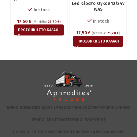
Led Κέρατο Όγκου 12/24v
WAS
In stock
In stock
17,50
€
(Με ΦΠΑ:
21,70
€
)
ΠΡΟΣΘΉΚΗ ΣΤΟ ΚΑΛΆΘΙ
17,50
€
(Με ΦΠΑ:
21,70
€
)
ΠΡΟΣΘΉΚΗ ΣΤΟ ΚΑΛΆΘΙ
ΕΠΙΚΟΙΝΩΝΊΑ
ΣΧΕΤΙΚΆ ΜΕ ΕΜΆΣ
ΠΟΛΙΤΙΚΉ ΑΠΟΡΡΉΤΟΥ
ΌΡΟΙ ΧΡΉΣΗΣ
ΤΡΌΠΟΙ ΑΠΟΣΤΟΛΉΣ
ΤΡΌΠΟΙ ΠΛΗΡΩΜΉΣ
ΠΟΛΙΤΙΚΉ ΕΠΙΣΤΡΟΦΉΣ ΠΡΟΪΌΝΤΩΝ
TERMS AND CONDITIONS