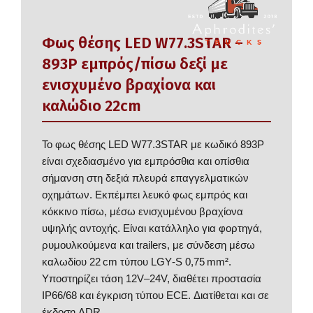
Φως θέσης LED W77.3STAR –
893P εμπρός/πίσω δεξί με
ενισχυμένο βραχίονα και
καλώδιο 22cm
Το φως θέσης LED W77.3STAR με κωδικό 893P
είναι σχεδιασμένο για εμπρόσθια και οπίσθια
σήμανση στη δεξιά πλευρά επαγγελματικών
οχημάτων. Εκπέμπει λευκό φως εμπρός και
κόκκινο πίσω, μέσω ενισχυμένου βραχίονα
υψηλής αντοχής. Είναι κατάλληλο για φορτηγά,
ρυμουλκούμενα και trailers, με σύνδεση μέσω
καλωδίου 22 cm τύπου LGY‑S 0,75 mm².
Υποστηρίζει τάση 12V–24V, διαθέτει προστασία
IP66/68 και έγκριση τύπου ECE. Διατίθεται και σε
έκδοση ADR.