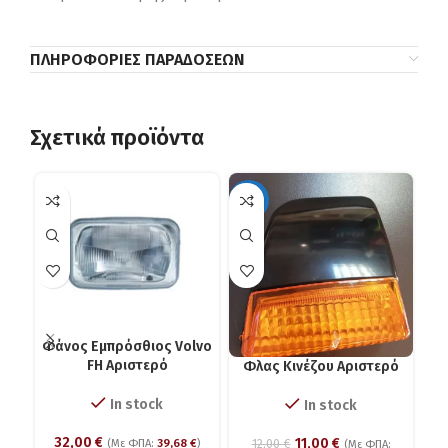
ΠΛΗΡΟΦΟΡΊΕΣ ΠΑΡΑΔΌΣΕΩΝ
Σχετικά προϊόντα
-8%
Φάνος Εμπρόσθιος Volvo
FH Aριστερό
Φλας Kινέζου Αριστερό
In stock
In stock
32,00
€
11,00
€
12,00
€
(Με ΦΠΑ:
39,68
€
)
(Με ΦΠΑ: