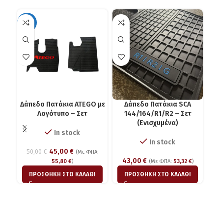
-10%
Δάπεδο Πατάκια ATEGO με
Δάπεδο Πατάκια SCA
Λογότυπο – Σετ
144/164/R1/R2 – Σετ
(Ενισχυμένα)
In stock
In stock
45,00
€
50,00
€
(Με ΦΠΑ:
43,00
€
55,80
€
)
(Με ΦΠΑ:
53,32
€
)
Ζε
ΠΡΟΣΘΉΚΗ ΣΤΟ ΚΑΛΆΘΙ
ΠΡΟΣΘΉΚΗ ΣΤΟ ΚΑΛΆΘΙ
1-