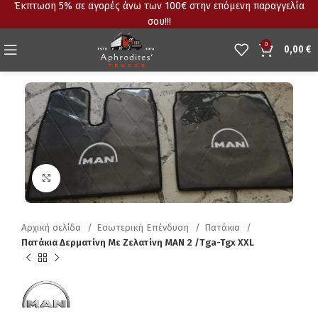
Έκπτωση 5% σε αγορές άνω των 100€ στην επόμενη παραγγελία
σου!!!
0
0,00
€
Click to enlarge
Αρχική σελίδα
Εσωτερική Επένδυση
Πατάκια
Πατάκια Δερματίνη Με Ζελατίνη MAN 2 /Τga-Tgx XXL