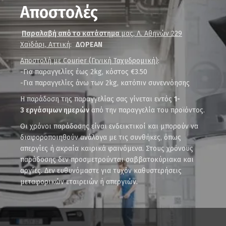
Αποστολές
Παραλαβή από το κατάστημα
μας, Λ. Αθηνών 229
Χαϊδάρι, Αττική
:
ΔΩΡΕΑΝ
Αποστολή με Courier (Γενική Ταχυδρομική)
:
-Για παραγγελίες έως 2kg, κόστος €3.50
-Για παραγγελίες άνω των 2kg, κατόπιν συνεννόησης
Η παράδοση της παραγγελίας σας γίνεται εντός
1-
3 εργάσιμων ημερών
από την παραγγελία του προϊόντος.
Οι χρόνοι παράδοσης είναι ενδεικτικοί και μπορούν να
διαφοροποιηθούν ανάλογα με τις συνθήκες, όπως
απεργίες ή ακραία καιρικά φαινόμενα. Στους χρόνους
παράδοσης δεν προσμετρούνται σαββατοκύριακα και
αργίες. Δεν ευθυνόμαστε για τυχόν καθυστερήσεις
μεταφορικών εταιρειών ή απεργιών.