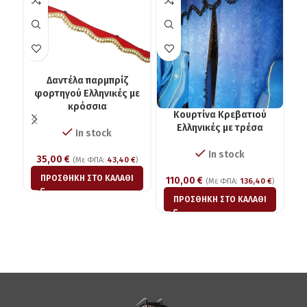
Δαντέλα παρμπρίζ
φορτηγού Ελληνικές με
κρόσσια
Κουρτίνα Κρεβατιού
Ελληνικές με τρέσα
In stock
In stock
35,00
€
(Με ΦΠΑ:
43,40
€
)
ΠΡΟΣΘΉΚΗ ΣΤΟ ΚΑΛΆΘΙ
110,00
€
1
(Με ΦΠΑ:
136,40
€
)
ΠΡΟΣΘΉΚΗ ΣΤΟ ΚΑΛΆΘΙ