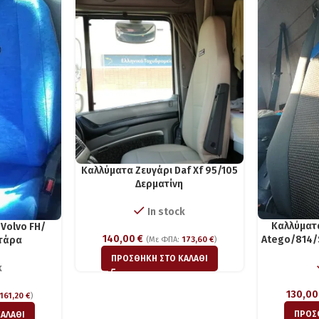
Καλλύματα Ζευγάρι Daf Xf 95/105
Δερματίνη
In stock
Καλλύματ
Volvo FH/
140,00
€
Atego/814/
ντάρα
(Με ΦΠΑ:
173,60
€
)
ΠΡΟΣΘΉΚΗ ΣΤΟ ΚΑΛΆΘΙ
k
130,0
161,20
€
)
ΠΡΟΣ
ΑΛΆΘΙ