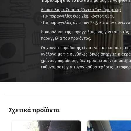
Παραλαβή από το κατάστημα
μας, Λ. Αθηνών 2
Αποστολή με Courier (Γενική Ταχυδρομική)
:
-Για παραγγελίες έως 2kg, κόστος €3.50
-Για παραγγελίες άνω των 2kg, κατόπιν συνενν
Η παράδοση της παραγγελίας σας γίνεται εντός
παραγγελία του προϊόντος.
Οι χρόνοι παράδοσης είναι ενδεικτικοί και μπ
ανάλογα με τις συνθήκες, όπως απεργίες ή ακρα
χρόνους παράδοσης δεν προσμετρούνται σαββατ
ευθυνόμαστε για τυχόν καθυστερήσεις μεταφορ
Σχετικά προϊόντα