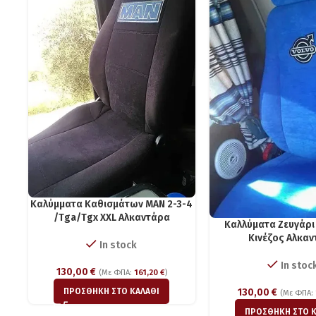
Kαλύμματα Καθισμάτων MAN 2-3-4
/Τga/Τgx XXL Aλκαντάρα
Καλλύματα Ζευγάρι 
Κινέζος Αλκα
In stock
In stoc
130,00
€
(Με ΦΠΑ:
161,20
€
)
ΠΡΟΣΘΉΚΗ ΣΤΟ ΚΑΛΆΘΙ
130,00
€
(Με ΦΠΑ:
ΠΡΟΣΘΉΚΗ ΣΤΟ Κ