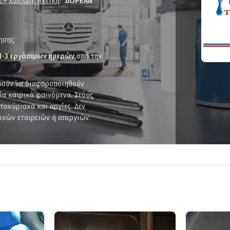
29 Χαϊδάρι, Αττική
:
ΔΩΡΕΑΝ
όησης
1-3 εργάσιμων ημερών
από την
ορούν να διαφοροποιηθούν
ία καιρικά φαινόμενα. Στους
οκύριακα και αργίες. Δεν
ικών εταιρειών ή απεργιών.