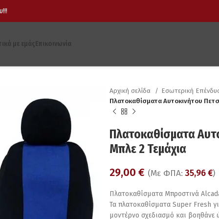
!!!
τικά με εμάς
Επικοινωνία
Αρχική σελίδα
Εσωτερική Επένδ
Πλατοκαθίσματα Αυτοκινήτου Πετσ
Πλατοκαθίσματα Αυτο
Μπλε 2 Τεμάχια
29,00
€
(Με ΦΠΑ:
35,96
€
)
Πλατοκαθίσματα Μπροστινά Alcada
Τα πλατοκαθίσματα Super Fresh γ
μοντέρνο σχεδιασμό και βοηθάνε ώ