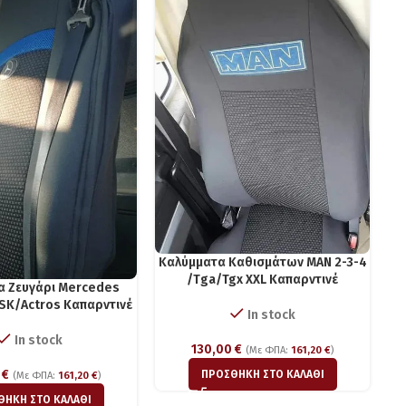
Κα
Καλύμματα Καθισμάτων MAN 2-3-4
/Τga/Tgx XXL Καπαρντινέ
α Ζευγάρι Mercedes
SK/Actros Kαπαρντινέ
In stock
In stock
130,00
€
(Με ΦΠΑ:
161,20
€
)
0
€
ΠΡΟΣΘΉΚΗ ΣΤΟ ΚΑΛΆΘΙ
(Με ΦΠΑ:
161,20
€
)
ΘΉΚΗ ΣΤΟ ΚΑΛΆΘΙ