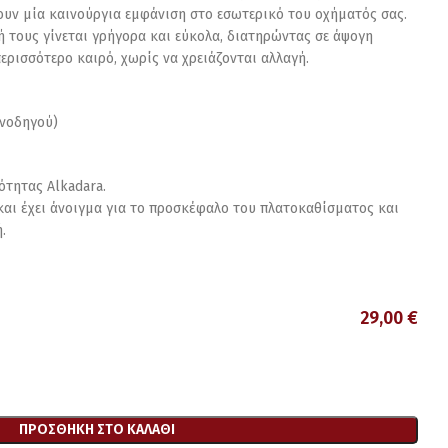
ουν μία καινούργια εμφάνιση στο εσωτερικό του οχήματός σας.
ή τους γίνεται γρήγορα και εύκολα, διατηρώντας σε άψογη
ερισσότερο καιρό, χωρίς να χρειάζονται αλλαγή.
υνοδηγού)
ότητας Alkadara.
 και έχει άνοιγμα για το προσκέφαλο του πλατοκαθίσματος και
.
29,00
€
ΠΡΟΣΘΉΚΗ ΣΤΟ ΚΑΛΆΘΙ