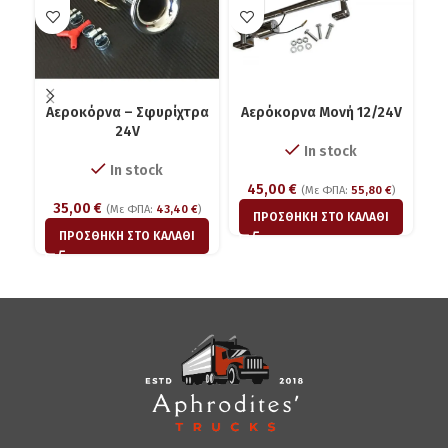
Αεροκόρνα – Σφυρίχτρα
Αερόκορνα Μονή 12/24V
Αε
24V
In stock
In stock
45,00
€
(Με ΦΠΑ:
55,80
€
)
35,00
€
(Με ΦΠΑ:
43,40
€
)
ΠΡΟΣΘΉΚΗ ΣΤΟ ΚΑΛΆΘΙ
ΠΡΟΣΘΉΚΗ ΣΤΟ ΚΑΛΆΘΙ