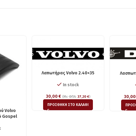
Λαπωτήρας Volvo 2.40×35
Λασπωτ
In stock
30,00
€
30,0
(Με ΦΠΑ:
37,20
€
)
ΠΡΟΣΘΉΚΗ ΣΤΟ ΚΑΛΆΘΙ
ΠΡΟΣ
ού Volvo
ό Gospel
k