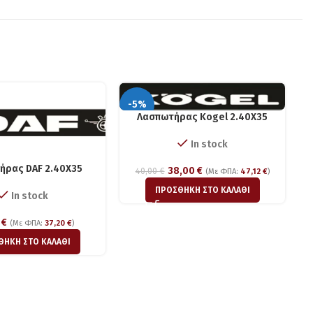
-5%
Λασπωτήρας Kogel 2.40X35
In stock
ήρας DAF 2.40X35
38,00
€
40,00
€
(Με ΦΠΑ:
47,12
€
)
ΠΡΟΣΘΉΚΗ ΣΤΟ ΚΑΛΆΘΙ
In stock
0
€
(Με ΦΠΑ:
37,20
€
)
ΘΉΚΗ ΣΤΟ ΚΑΛΆΘΙ