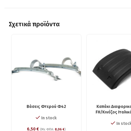
Σχετικά προϊόντα
Βάσεις Φτερού Φ42
Καπάκι Διαφορικ
FΗ/Kινέζος Ιταλικ
In stock
In stoc
6,50
€
(Με ΦΠΑ:
8,06
€
)