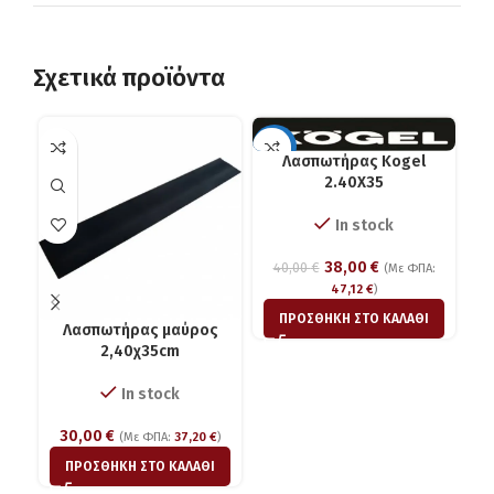
Σχετικά προϊόντα
-5%
Λασπωτήρας Kogel
2.40X35
In stock
38,00
€
40,00
€
(Με ΦΠΑ:
47,12
€
)
ΠΡΟΣΘΉΚΗ ΣΤΟ ΚΑΛΆΘΙ
Λασπωτήρας μαύρος
2,40χ35cm
In stock
30,00
€
(Με ΦΠΑ:
37,20
€
)
ΠΡΟΣΘΉΚΗ ΣΤΟ ΚΑΛΆΘΙ