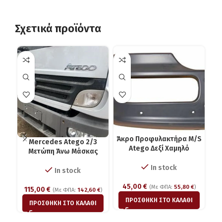
Σχετικά προϊόντα
Άκρο Προφυλακτήρα M/S
Mercedes Atego 2/3
Atego Δεξί Χαμηλό
Μετώπη Άνω Μάσκας
Vo
In stock
In stock
45,00
€
(Με ΦΠΑ:
55,80
€
)
115,00
€
(Με ΦΠΑ:
142,60
€
)
ΠΡΟΣΘΉΚΗ ΣΤΟ ΚΑΛΆΘΙ
ΠΡΟΣΘΉΚΗ ΣΤΟ ΚΑΛΆΘΙ