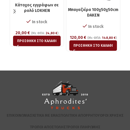
Κάτοχος εγγράφων σε
Μπαγαζιέρα 100χ50χ50cm
Μπ
ρολό LOKHEN
DAKEN
In stock
In stock
20,00
€
(Με ΦΠΑ:
24,80
€
)
120,00
€
(Με ΦΠΑ:
148,80
€
)
ΠΡΟΣΘΉΚΗ ΣΤΟ ΚΑΛΆΘΙ
ΠΡΟΣΘΉΚΗ ΣΤΟ ΚΑΛΆΘΙ
ΕΠΙΚΟΙΝΩΝΊΑ
ΣΧΕΤΙΚΆ ΜΕ ΕΜΆΣ
ΠΟΛΙΤΙΚΉ ΑΠΟΡΡΉΤΟΥ
ΌΡΟΙ ΧΡΉΣΗΣ
ΤΡΌΠΟΙ ΑΠΟΣΤΟΛΉΣ
ΤΡΌΠΟΙ ΠΛΗΡΩΜΉΣ