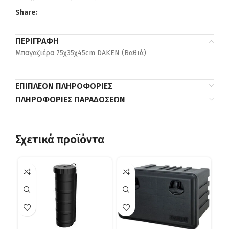
Share:
ΠΕΡΙΓΡΑΦΉ
Μπαγαζιέρα 75χ35χ45cm DAKEN (Βαθιά)
ΕΠΙΠΛΈΟΝ ΠΛΗΡΟΦΟΡΊΕΣ
ΠΛΗΡΟΦΟΡΊΕΣ ΠΑΡΑΔΌΣΕΩΝ
Σχετικά προϊόντα
-9