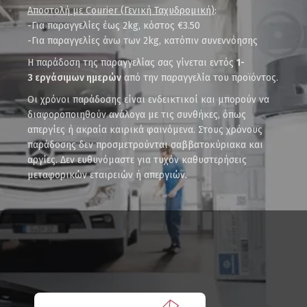
Αποστολή με Courier (Γενική Ταχυδρομική)
:
-Για παραγγελίες έως 2kg, κόστος €3.50
-Για παραγγελίες άνω των 2kg, κατόπιν συνεννόησης
Η παράδοση της παραγγελίας σας γίνεται εντός
1-
3 εργάσιμων ημερών
από την παραγγελία του προϊόντος.
Οι χρόνοι παράδοσης είναι ενδεικτικοί και μπορούν να
διαφοροποιηθούν ανάλογα με τις συνθήκες, όπως
απεργίες ή ακραία καιρικά φαινόμενα. Στους χρόνους
παράδοσης δεν προσμετρούνται σαββατοκύριακα και
αργίες. Δεν ευθυνόμαστε για τυχόν καθυστερήσεις
μεταφορικών εταιρειών ή απεργιών.