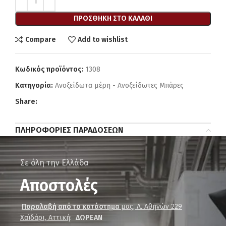
ΠΡΟΣΘΉΚΗ ΣΤΟ ΚΑΛΆΘΙ
Compare
Add to wishlist
Κωδικός προϊόντος:
1308
Κατηγορία:
Ανοξείδωτα μέρη - Ανοξείδωτες Μπάρες
Share:
ΠΛΗΡΟΦΟΡΊΕΣ ΠΑΡΑΔΌΣΕΩΝ
Σε όλη την Ελλάδα
Αποστολές
Παραλαβή από το κατάστημα
μας, Λ. Αθηνών 229
Χαϊδάρι, Αττική
:
ΔΩΡΕΑΝ