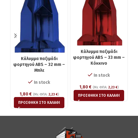
Κάλυμμα παξιμάδι
φορτηγού ABS – 33 mm –
Κάλυμμα παξιμάδι
Κόκκινο
φορτηγού ABS – 32 mm –
φο
Μπλε
In stock
In stock
1,80
€
(Με ΦΠΑ:
2,23
€
)
1,80
€
(Με ΦΠΑ:
2,23
€
)
ΠΡΟΣΘΉΚΗ ΣΤΟ ΚΑΛΆΘΙ
ΠΡΟΣΘΉΚΗ ΣΤΟ ΚΑΛΆΘΙ