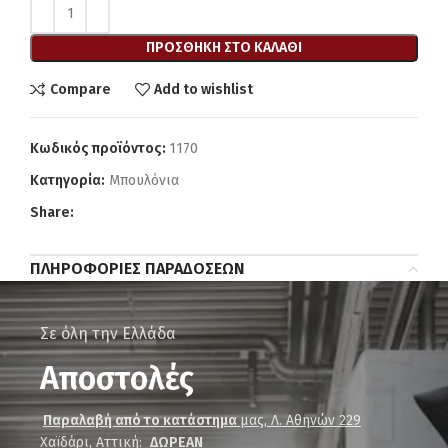
ΠΡΟΣΘΉΚΗ ΣΤΟ ΚΑΛΆΘΙ
Compare
Add to wishlist
Κωδικός προϊόντος:
1170
Κατηγορία:
Μπουλόνια
Share:
ΠΛΗΡΟΦΟΡΊΕΣ ΠΑΡΑΔΌΣΕΩΝ
Σε όλη την Ελλάδα
Αποστολές
Παραλαβή από το κατάστημα
μας, Λ. Αθηνών 229
Χαϊδάρι, Αττική
:
ΔΩΡΕΑΝ