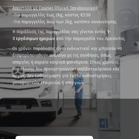
Αποστολή με Courier (Γενική Ταχυδρομική)
:
-Για παραγγελίες έως 2kg, κόστος €3.50
-Για παραγγελίες άνω των 2kg, κατόπιν συνεννόησης
Η παράδοση της παραγγελίας σας γίνεται εντός
1-
3 εργάσιμων ημερών
από την παραγγελία του προϊόντος.
Οι χρόνοι παράδοσης είναι ενδεικτικοί και μπορούν να
διαφοροποιηθούν ανάλογα με τις συνθήκες, όπως
απεργίες ή ακραία καιρικά φαινόμενα. Στους χρόνους
παράδοσης δεν προσμετρούνται σαββατοκύριακα και
αργίες. Δεν ευθυνόμαστε για τυχόν καθυστερήσεις
μεταφορικών εταιρειών ή απεργιών.