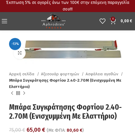
Έκπτωση 5% σε αγορές άνω των 100€ στην επόμενη παραγγελία
σου!!!
0
0,00
€
-13%
Click to enlarge
Αρχική σελίδα
Αξεσουάρ φορτηγών
Ασφάλεια αγαθών
Μπάρα Συγκράτησης Φορτίου 2.40-2.70M (Eνισχυμμένη Με
Ελαττήριο)
Μπάρα Συγκράτησης Φορτίου 2.40-
2.70M (Eνισχυμμένη Με Ελαττήριο)
65,00
€
75,00
€
(Με ΦΠΑ:
80,60
€
)