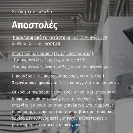
Σε όλη την Ελλάδα
Αποστολές
Παραλαβή από το κατάστημα
μας, Λ. Αθηνών 229
Χαϊδάρι, Αττική
:
ΔΩΡΕΑΝ
Αποστολή με Courier (Γενική Ταχυδρομική)
:
-Για παραγγελίες έως 2kg, κόστος €3.50
-Για παραγγελίες άνω των 2kg, κατόπιν συνεννόησης
Η παράδοση της παραγγελίας σας γίνεται εντός
1-
3 εργάσιμων ημερών
από την παραγγελία του προϊόντος.
Οι χρόνοι παράδοσης είναι ενδεικτικοί και μπορούν να
διαφοροποιηθούν ανάλογα με τις συνθήκες, όπως
απεργίες ή ακραία καιρικά φαινόμενα. Στους χρόνους
παράδοσης δεν προσμετρούνται σαββατοκύριακα και
αργίες. Δεν ευθυνόμαστε για τυχόν καθυστερήσεις
μεταφορικών εταιρειών ή απεργιών.