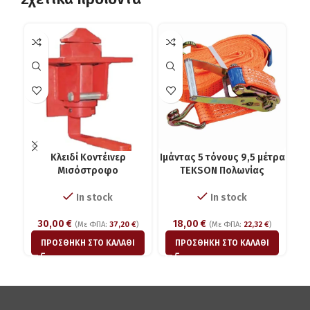
Kλειδί Κοντέινερ
Ιμάντας 5 τόνους 9,5 μέτρα
Μισόστροφο
ΤΕKSON Πολωνίας
In stock
In stock
30,00
€
18,00
€
(Με ΦΠΑ:
37,20
€
)
(Με ΦΠΑ:
22,32
€
)
ΠΡΟΣΘΉΚΗ ΣΤΟ ΚΑΛΆΘΙ
ΠΡΟΣΘΉΚΗ ΣΤΟ ΚΑΛΆΘΙ